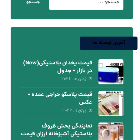
جستجو
آخرین نوشته ها
قیمت یخدان پلاستیکی(New)
در بازار + جدول
ژوئن ۱۰, ۲۰۲۶
قیمت پلاسکو حراجی عمده +
عکس
ژوئن ۹, ۲۰۲۶
نمایندگی پخش ظروف
پلاستیکی آشپزخانه ارزان قیمت