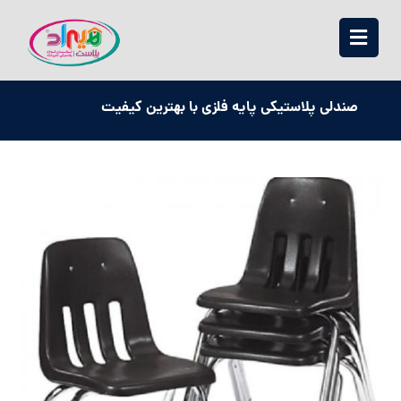
صندلي پلاستيكي پايه فلزي با بهترین کیفیت