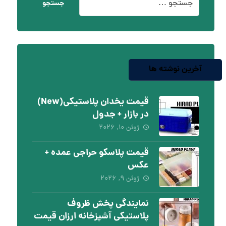
جستجو
آخرین نوشته ها
قیمت یخدان پلاستیکی(New)
در بازار + جدول
ژوئن ۱۰, ۲۰۲۶
قیمت پلاسکو حراجی عمده +
عکس
ژوئن ۹, ۲۰۲۶
نمایندگی پخش ظروف
پلاستیکی آشپزخانه ارزان قیمت