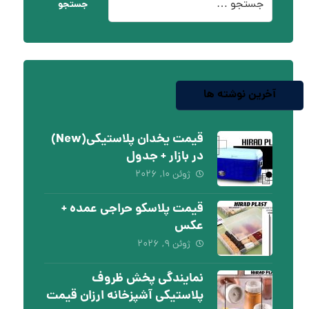
جستجو
آخرین نوشته ها
قیمت یخدان پلاستیکی(New)
در بازار + جدول
ژوئن ۱۰, ۲۰۲۶
قیمت پلاسکو حراجی عمده +
عکس
ژوئن ۹, ۲۰۲۶
نمایندگی پخش ظروف
پلاستیکی آشپزخانه ارزان قیمت