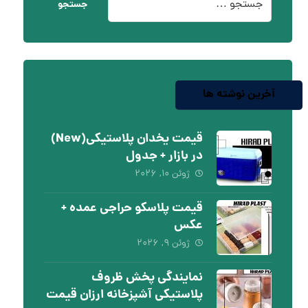
جستجو
آخرین نوشته ها
قیمت یخدان پلاستیکی(New)
در بازار + جدول
ژوئن ۱۰, ۲۰۲۶
قیمت پلاسکو حراجی عمده +
عکس
ژوئن ۹, ۲۰۲۶
نمایندگی پخش ظروف
پلاستیکی آشپزخانه ارزان قیمت