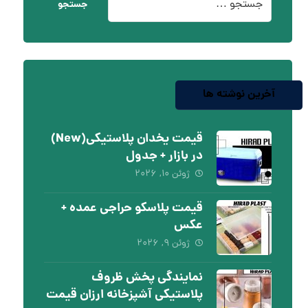
جستجو
آخرین نوشته ها
قیمت یخدان پلاستیکی(New)
در بازار + جدول
ژوئن ۱۰, ۲۰۲۶
قیمت پلاسکو حراجی عمده +
عکس
ژوئن ۹, ۲۰۲۶
نمایندگی پخش ظروف
پلاستیکی آشپزخانه ارزان قیمت