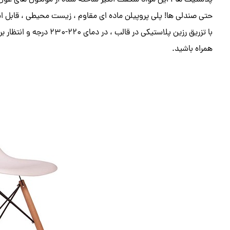
پلاستیک ها ، این مواد شگفت انگیز ساخته شده از مولکول های غول
حتی صندلی ها! پلی پروپیلن ماده ای مقاوم ، زیست محیطی ، قابل اس
با تزریق رزین پلاستیکی در قالب ، در دمای 220-230 درجه و انتظار برای سفت شدن تولید می شود. برای
همراه باشید.