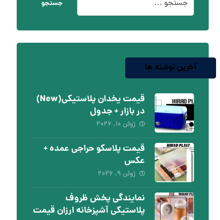
جستجو
آخرین نوشته ها
قیمت یخدان پلاستیکی(New)
در بازار + جدول
ژوئن ۱۰, ۲۰۲۶
قیمت پلاسکو حراجی عمده +
عکس
ژوئن ۹, ۲۰۲۶
نمایندگی پخش ظروف
پلاستیکی آشپزخانه ارزان قیمت