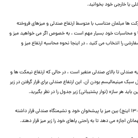
خلی یا خارجی خود بخوانید.
شرکت ها مبلمان متناسب با متوسط ​​ارتفاع صندلی و میزهای فروخته
ها و محاسبات خود بسیار مهم است ، به خصوص اگر می خواهید میز و
رشی را انتخاب می کنید ، در اینجا نحوه محاسبه ارتفاع میز و
 طور کلی از 43-48 سانتی متر (17-19 اینچ) از پایه صندلی تا بالای صندلی متغیر است ، در حالی که ارتفاع نیمکت ها و
4-58 سانتی متر باشد (16– 23 اینچ) به دلیل سبک مینیمالیسم بودن آن. این ارتفاع صندلی برای قرار گرفتن در زیر
برای نشستن راحت ، توصیه می شود حداقل 23–33 سانتی متر (9–13 اینچ) بین میز یا پیشخوان خود و نشیمنگاه صندلی قرار داشته