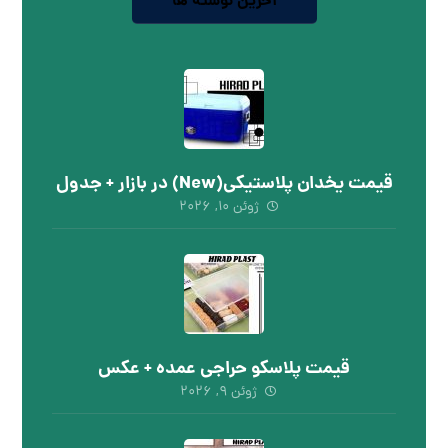
آخرین نوشته ها
قیمت یخدان پلاستیکی(New) در بازار + جدول
ژوئن ۱۰, ۲۰۲۶
قیمت پلاسکو حراجی عمده + عکس
ژوئن ۹, ۲۰۲۶