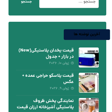
جستجو
آخرین نوشته ها
قیمت یخدان پلاستیکی(New)
در بازار + جدول
ژوئن ۱۰, ۲۰۲۶
قیمت پلاسکو حراجی عمده +
عکس
ژوئن ۹, ۲۰۲۶
نمایندگی پخش ظروف
پلاستیکی آشپزخانه ارزان قیمت