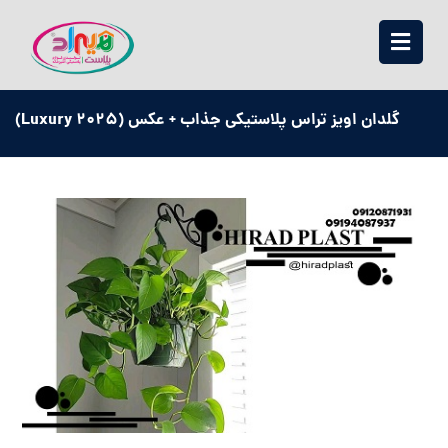
گلدان اویز تراس پلاستیکی جذاب + عکس (Luxury 2025)