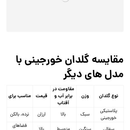
مقایسه گلدان خورجینی با
مدل‌ های دیگر
مقاومت در
نوع گلدان
وزن
برابر آب و
قیمت
مناسب برای
آفتاب
پلاستیکی
سبک
بالا
ارزان
نرده، بالکن
خورجینی
فضاهای
سفالی
سنگین
متوسط
بالا